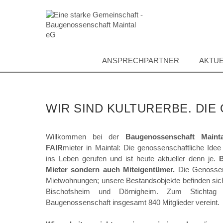
Direkt
zum
Inhalt
ANSPRECHPARTNER
AKTUE
WIR SIND KULTURERBE. DI
Willkommen bei der
Baugenossenschaft Main
FAIR
mieter in Maintal: Die genossenschaftliche Ide
ins Leben gerufen und ist heute aktueller denn je.
B
Mieter sondern auch Miteigentümer.
Die Genossen
Mietwohnungen; unsere Bestandsobjekte befinden sich 
Bischofsheim und Dörnigheim. Zum Stichtag
Baugenossenschaft insgesamt 840 Mitglieder vereint.